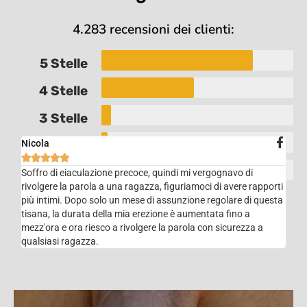
4.283 recensioni dei clienti:
5 Stelle
4 Stelle
3 Stelle
Nicola
2 Stelle





1 Stella
Soffro di eiaculazione precoce, quindi mi vergognavo di
rivolgere la parola a una ragazza, figuriamoci di avere rapporti
più intimi. Dopo solo un mese di assunzione regolare di questa
tisana, la durata della mia erezione è aumentata fino a
mezz'ora e ora riesco a rivolgere la parola con sicurezza a
qualsiasi ragazza.