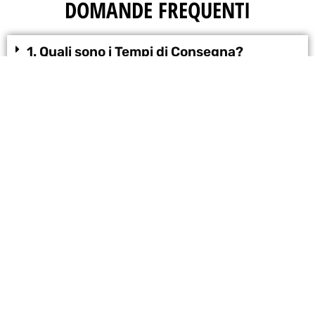
DOMANDE FREQUENTI
1. Quali sono i Tempi di Consegna?
2. Posso pagare direttamente alla
consegna?
3. Quanto costano le spese di spedizione?
Brufocare
Questo sito pubblicizza il prodotto per conto di
Rigenature srl
Email: info@rigenaturesrl.com
Condizioni di Vendita
Privacy Policy - Cookie Policy
Assistenza Ordine