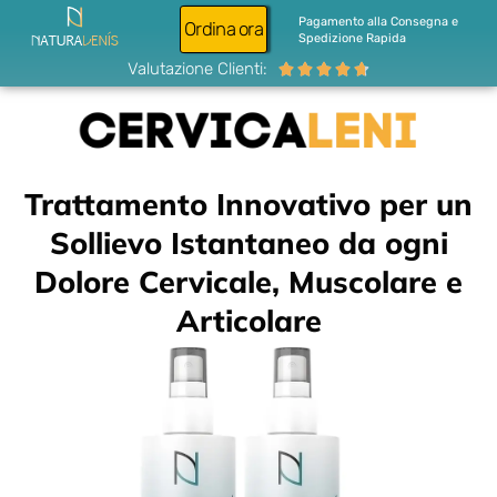
Pagamento alla Consegna e
Ordina ora
Spedizione Rapida
Valutazione Clienti:





Trattamento Innovativo per un
Sollievo Istantaneo da ogni
Dolore Cervicale, Muscolare e
Articolare