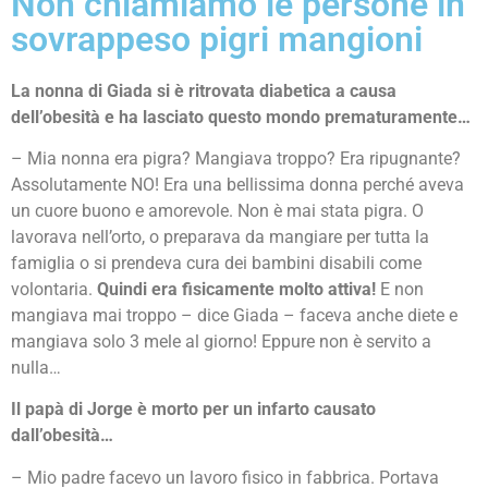
Non chiamiamo le persone in
sovrappeso pigri mangioni
La nonna di Giada si è ritrovata diabetica a causa
dell’obesità e ha lasciato questo mondo prematuramente…
– Mia nonna era pigra? Mangiava troppo? Era ripugnante?
Assolutamente NO! Era una bellissima donna perché aveva
un cuore buono e amorevole. Non è mai stata pigra. O
lavorava nell’orto, o preparava da mangiare per tutta la
famiglia o si prendeva cura dei bambini disabili come
volontaria.
Quindi era fisicamente molto attiva!
E non
mangiava mai troppo – dice Giada – faceva anche diete e
mangiava solo 3 mele al giorno! Eppure non è servito a
nulla…
Il papà di Jorge è morto per un infarto causato
dall’obesità…
– Mio padre facevo un lavoro fisico in fabbrica. Portava