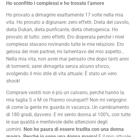
Ho sconfitto i complessi e ho trovato l’amore
Ho provato a dimagrire esattamente 17 volte nella mia
vita. Ho provato a digiunare: zero effetti. Dieta del cavolo,
dieta Dukan, dieta purificante, dieta chetogenica. Ho
provato di tutto: zero effetti. Ero disperata perché i miei
complessi stavano rovinando tutte le mie relazioni. Ero
gelosa dei miei partner, mi lamentavo del mio aspetto…
Nella mia vita, non avrei mai pensato che dopo tanti anni
di tormenti, sarei dimagrita senza alcuno sforzo,
svolgendo il mio stile di vita attuale. È stato un vero
shock!
Comprare vestiti non è più un calvario, perché hanno la
mia taglia S o M ce l’hanno ovunque!!! Non mi vergogno
di come la gente mi guarda in vacanza. Un cambiamento
di 180 gradi, davvero. E mi sento donna al 100%, con tutte
le sue qualità e meritevole delle attenzioni degli
uomini.
Non ho paura di essere tradita con una donna
magra. Perché io sono una donna magra!
E il mio attuale