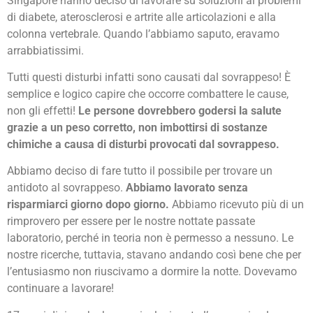
Singapore hanno deciso di lavorare su soluzioni ai problemi
di diabete, aterosclerosi e artrite alle articolazioni e alla
colonna vertebrale. Quando l’abbiamo saputo, eravamo
arrabbiatissimi.
Tutti questi disturbi infatti sono causati dal sovrappeso! È
semplice e logico capire che occorre combattere le cause,
non gli effetti!
Le persone dovrebbero godersi la salute
grazie a un peso corretto, non imbottirsi di sostanze
chimiche a causa di disturbi provocati dal sovrappeso.
Abbiamo deciso di fare tutto il possibile per trovare un
antidoto al sovrappeso.
Abbiamo lavorato senza
risparmiarci giorno dopo giorno.
Abbiamo ricevuto più di un
rimprovero per essere per le nostre nottate passate
laboratorio, perché in teoria non è permesso a nessuno. Le
nostre ricerche, tuttavia, stavano andando così bene che per
l’entusiasmo non riuscivamo a dormire la notte. Dovevamo
continuare a lavorare!