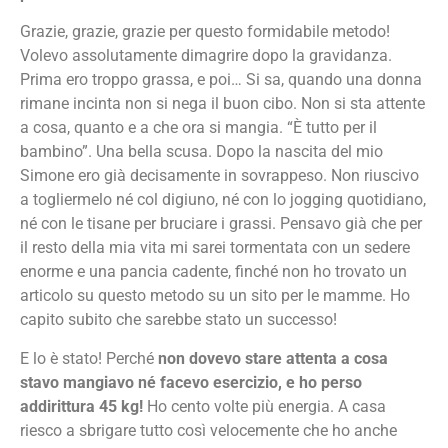
Grazie, grazie, grazie per questo formidabile metodo!
Volevo assolutamente dimagrire dopo la gravidanza.
Prima ero troppo grassa, e poi… Si sa, quando una donna
rimane incinta non si nega il buon cibo. Non si sta attente
a cosa, quanto e a che ora si mangia. “È tutto per il
bambino”. Una bella scusa. Dopo la nascita del mio
Simone ero già decisamente in sovrappeso. Non riuscivo
a togliermelo né col digiuno, né con lo jogging quotidiano,
né con le tisane per bruciare i grassi. Pensavo già che per
il resto della mia vita mi sarei tormentata con un sedere
enorme e una pancia cadente, finché non ho trovato un
articolo su questo metodo su un sito per le mamme. Ho
capito subito che sarebbe stato un successo!
E lo è stato! Perché
non dovevo stare attenta a cosa
stavo mangiavo né facevo esercizio, e ho perso
addirittura 45 kg!
Ho cento volte più energia. A casa
riesco a sbrigare tutto così velocemente che ho anche