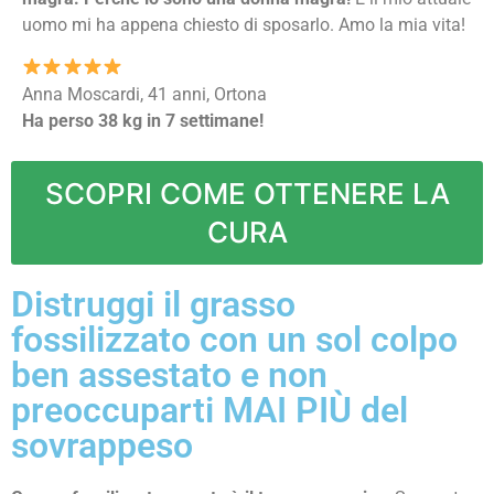
uomo mi ha appena chiesto di sposarlo. Amo la mia vita!
Anna Moscardi, 41 anni, Ortona
Ha perso 38 kg in 7 settimane!
SCOPRI COME OTTENERE LA
CURA
Distruggi il grasso
fossilizzato con un sol colpo
ben assestato e non
preoccuparti MAI PIÙ del
sovrappeso