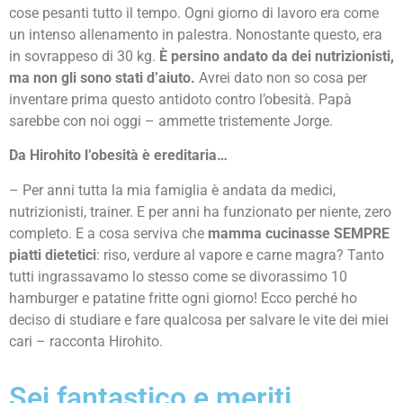
cose pesanti tutto il tempo. Ogni giorno di lavoro era come
un intenso allenamento in palestra. Nonostante questo, era
in sovrappeso di 30 kg.
È persino andato da dei nutrizionisti,
ma non gli sono stati d’aiuto.
Avrei dato non so cosa per
inventare prima questo antidoto contro l’obesità. Papà
sarebbe con noi oggi – ammette tristemente Jorge.
Da Hirohito l’obesità è ereditaria…
– Per anni tutta la mia famiglia è andata da medici,
nutrizionisti, trainer. E per anni ha funzionato per niente, zero
completo. E a cosa serviva che
mamma cucinasse SEMPRE
piatti dietetici
: riso, verdure al vapore e carne magra? Tanto
tutti ingrassavamo lo stesso come se divorassimo 10
hamburger e patatine fritte ogni giorno! Ecco perché ho
deciso di studiare e fare qualcosa per salvare le vite dei miei
cari – racconta Hirohito.
Sei fantastico e meriti