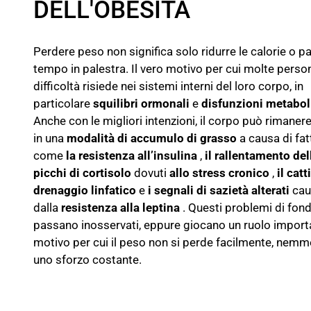
DELL'OBESITÀ
Perdere peso non significa solo ridurre le calorie o p
tempo in palestra. Il vero motivo per cui molte pers
difficoltà risiede nei sistemi interni del loro corpo, in
particolare
squilibri ormonali
e
disfunzioni metabol
Anche con le migliori intenzioni, il corpo può rimaner
in una
modalità di accumulo di grasso
a causa di fat
come
la resistenza all’insulina
,
il rallentamento del
picchi di cortisolo
dovuti
allo stress cronico
,
il catt
drenaggio linfatico
e
i segnali di sazietà alterati
cau
dalla
resistenza alla leptina
. Questi problemi di fo
passano inosservati, eppure giocano un ruolo import
motivo per cui il peso non si perde facilmente, nem
uno sforzo costante.