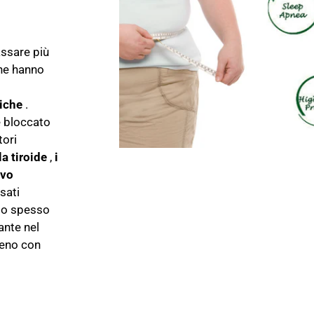
assare più
one hanno
iche
.
e bloccato
tori
la tiroide
,
i
ivo
sati
ndo spesso
ante nel
meno con