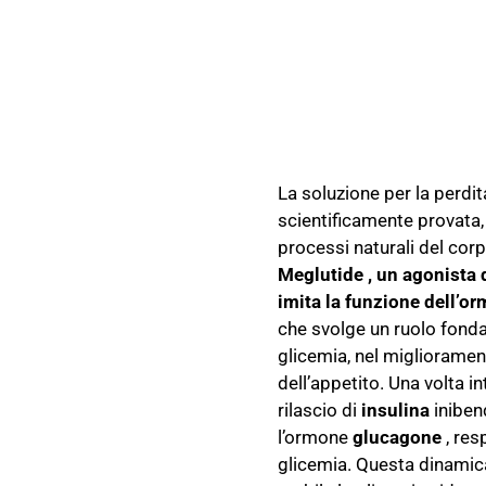
La soluzione per la perdit
scientificamente provata,
processi naturali del corpo
Meglutide , un agonista d
imita la funzione
dell’o
che svolge un ruolo fonda
glicemia, nel miglioramen
dell’appetito. Una volta i
rilascio di
insulina
inibe
l’ormone
glucagone
, res
glicemia. Questa dinamic