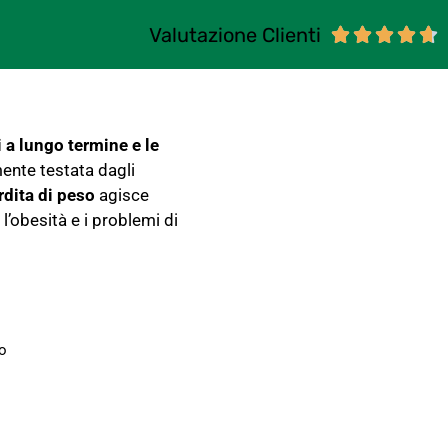
Valutazione Clienti





 a lungo termine e le
ente testata dagli
rdita di peso
agisce
l’obesità e i problemi di
o